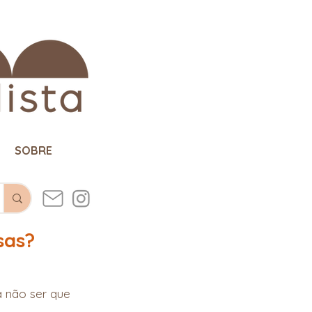
SOBRE
sas?
a não ser que 