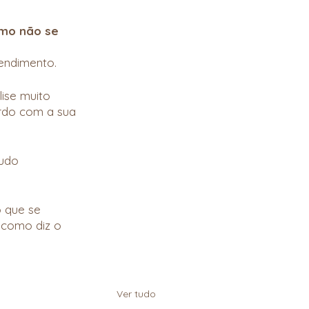
smo não se 
pendimento.
ise muito 
ordo com a sua 
udo 
 que se 
é como diz o 
Ver tudo