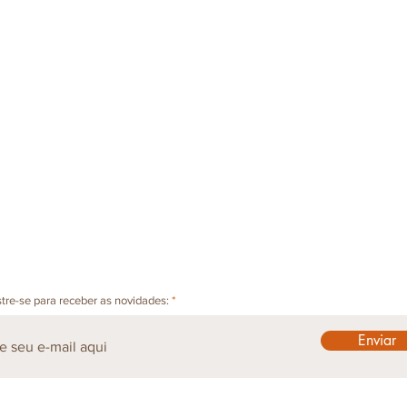
Você sabe se-parar?
tre-se para receber as novidades:
Se parar pra pensar, você sabe
separar? E se parar? Você
Enviar
controla seus impulsos? Você
sabe conversar consigo mesmo
e chegar num acordo?...