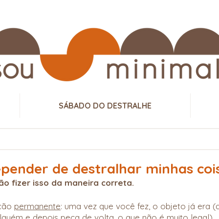
SÁBADO DO DESTRALHE
pender de destralhar minhas coi
o fizer isso da maneira correta.
ção 
permanente
: uma vez que você fez, o objeto já era (
lguém e depois peça de volta, o que não é muito legal).