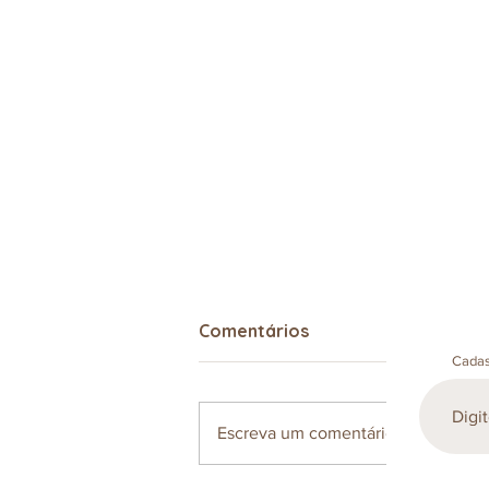
Se você não tem tempo
Comentários
agora...
Cadas
... vai ter quando? Todo mundo
sabe: o tempo passa rapidinho
Escreva um comentário
se a gente não prestar atenção
nele! Enquanto estamos muito