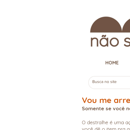
HOME
Vou me arre
Somente se você nã
O destralhe é uma a
você dê o item pra a