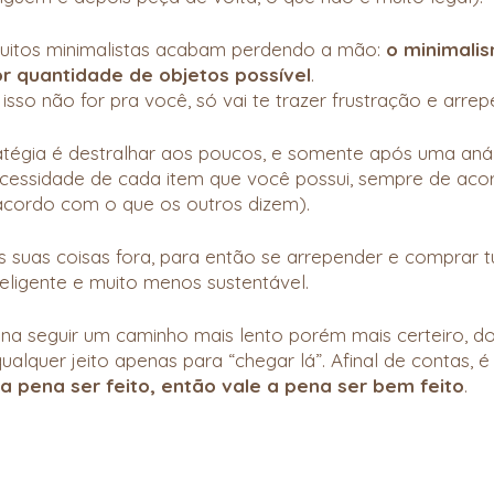
uitos minimalistas acabam perdendo a mão: 
o minimali
or quantidade de objetos possível
.
e isso não for pra você, só vai te trazer frustração e arre
atégia é destralhar aos poucos, e somente após uma anál
necessidade de cada item que você possui, sempre de ac
acordo com o que os outros dizem).
s suas coisas fora, para então se arrepender e comprar t
eligente e muito menos sustentável.
ena seguir um caminho mais lento porém mais certeiro, do
ualquer jeito apenas para “chegar lá”. Afinal de contas, 
 a pena ser feito, então vale a pena ser bem feito
.