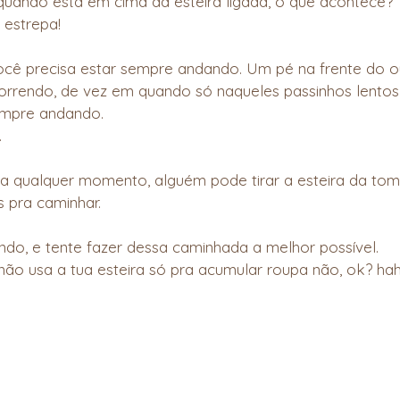
uando está em cima da esteira ligada, o que acontece? 
 estrepa!
você precisa estar sempre andando. Um pé na frente do o
rrendo, de vez em quando só naqueles passinhos lentos
empre andando. 
.
 qualquer momento, alguém pode tirar a esteira da toma
 pra caminhar.
ndo, e tente fazer dessa caminhada a melhor possível.
: não usa a tua esteira só pra acumular roupa não, ok? ha