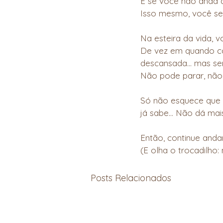
E se você não anda q
Isso mesmo, você se
Na esteira da vida, 
De vez em quando co
descansada... mas s
Não pode parar, não
Só não esquece que a
já sabe… Não dá mais
Então, continue anda
(E olha o trocadilho
Posts Relacionados