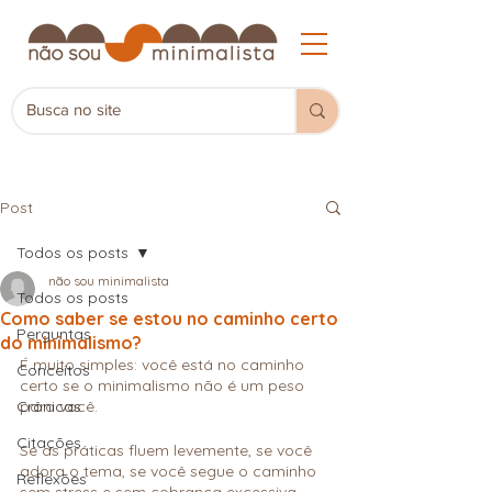
Post
Todos os posts
não sou minimalista
Todos os posts
Como saber se estou no caminho certo
Perguntas
do minimalismo?
É muito simples: você está no caminho 
Conceitos
certo se o minimalismo não é um peso 
Crônicas
para você.
Citações
Se as práticas fluem levemente, se você 
adora o tema, se você segue o caminho 
Reflexões