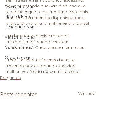
sem stress e sem cobrança excessiva.
Se você entende que não é só isso que 
Dicas práticas
te define e que o minimalismo é só mais 
Mentalidade
uma das ferramentas disponíveis para 
que você viva a sua melhor vida possível.
Dicionário NSM
Lembrando que existem tantos 
Versos simples
‘minimalismos’ quanto existem 
Consumismo
‘minimalistas’. Cada pessoa tem o seu.
Organização
Então, se está te fazendo bem, te 
trazendo paz e tornando sua vida 
melhor, você está no caminho certo!
Perguntas
Ver tudo
Posts recentes