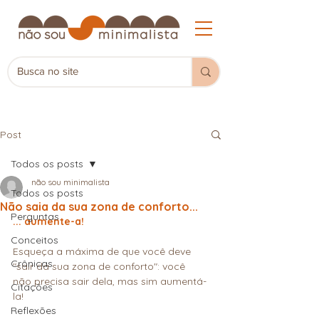
Post
Todos os posts
não sou minimalista
Todos os posts
Não saia da sua zona de conforto...
Perguntas
... aumente-a!
Conceitos
Esqueça a máxima de que você deve 
Crônicas
"sair da sua zona de conforto": você 
não precisa sair dela, mas sim aumentá-
Citações
la!
Reflexões