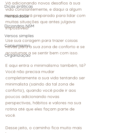
Vá adicionando novos desafios à sua 
Dicas práticas
vida constantemente, e daqui a algum 
tempo estará preparado para lidar com 
Mentalidade
muitas situações que antes julgava 
Dicionário NSM
impossíveis!
Versos simples
Use sua coragem para trazer coisas 
Consumismo
novas para a sua zona de conforto e se 
acostumar a se sentir bem com isso.
Organização
E aqui entra o minimalismo também, tá? 
Você não precisa mudar 
completamente a sua vida tentando ser 
minimalista (saindo da tal zona de 
conforto), quando você pode ir aos 
poucos adicionando novas 
perspectivas, hábitos e valores na sua 
rotina até que eles façam parte de 
você. 
Desse jeito, o caminho fica muito mais 