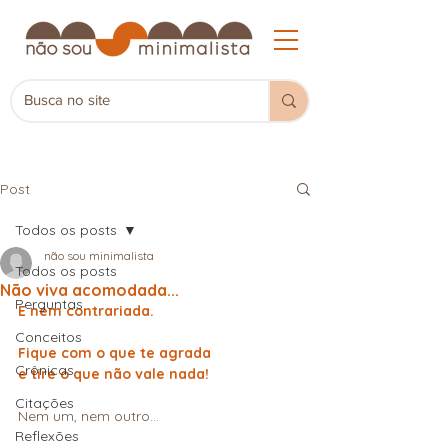
Post
Todos os posts
não sou minimalista
Todos os posts
Não viva acomodada...
Perguntas
E nem contrariada.
Conceitos
Fique com o que te agrada
Crônicas
e tire o que não vale nada!
Citações
Nem um, nem outro…
Reflexões