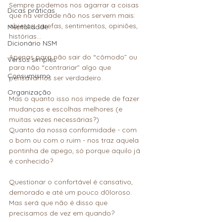
Sempre podemos nos agarrar a coisas 
Dicas práticas
que na verdade não nos servem mais: 
objetos, tarefas, sentimentos, opiniões, 
Mentalidade
histórias…
Dicionário NSM
Apenas para não sair do “cômodo” ou 
Versos simples
para não “contrariar” algo que 
Consumismo
pensávamos ser verdadeiro.
Organização
Mas o quanto isso nos impede de fazer 
mudanças e escolhas melhores (e 
muitas vezes necessárias?)
Quanto da nossa conformidade - com 
o bom ou com o ruim - nos traz aquela 
pontinha de apego, só porque aquilo já 
é conhecido?
Questionar o confortável é cansativo, 
demorado e até um pouco d0loroso.
Mas será que não é disso que 
precisamos de vez em quando?