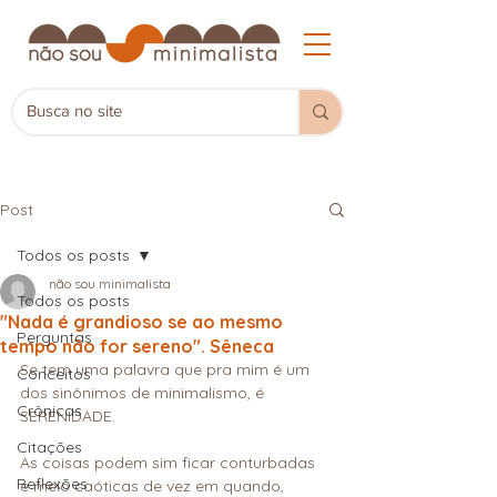
Post
Todos os posts
não sou minimalista
Todos os posts
"Nada é grandioso se ao mesmo
Perguntas
tempo não for sereno". Sêneca
Se tem uma palavra que pra mim é um 
Conceitos
dos sinônimos de minimalismo, é 
Crônicas
SERENIDADE.
Citações
As coisas podem sim ficar conturbadas 
Reflexões
e meio caóticas de vez em quando, 