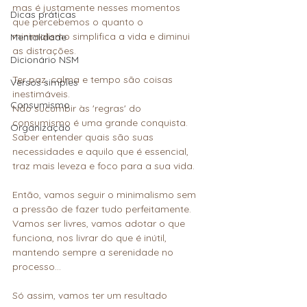
mas é justamente nesses momentos 
Dicas práticas
que percebemos o quanto o 
minimalismo simplifica a vida e diminui 
Mentalidade
as distrações.
Dicionário NSM
Ter paz, calma e tempo são coisas 
Versos simples
inestimáveis. 
Consumismo
Não sucumbir às 'regras' do 
consumismo é uma grande conquista.
Organização
Saber entender quais são suas 
necessidades e aquilo que é essencial, 
traz mais leveza e foco para a sua vida.
Então, vamos seguir o minimalismo sem 
a pressão de fazer tudo perfeitamente. 
Vamos ser livres, vamos adotar o que 
funciona, nos livrar do que é inútil, 
mantendo sempre a serenidade no 
processo... 
Só assim, vamos ter um resultado 