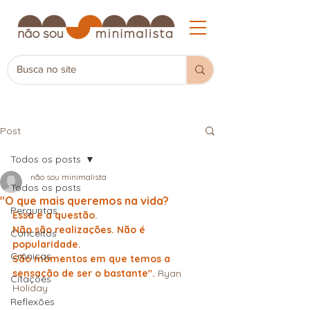
Post
Todos os posts
não sou minimalista
Todos os posts
"O que mais queremos na vida?
Perguntas
Essa é a questão. 
Não são realizações. Não é 
Conceitos
popularidade.
Crônicas
São momentos em que temos a 
sensação de ser o bastante".
 Ryan 
Citações
Holiday
Reflexões