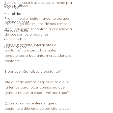
Selecionei essa frase especialmente pra 
Dicas práticas
nós hoje…
Mentalidade
Pra mim ela é muito marcante porque 
Dicionário NSM
traduz algo que muitos de nós temos 
dificuldade em encontrar: a consciência 
Versos simples
de que somos o bastante…
Consumismo
Bons o bastante, inteligentes o 
Organização
bastante, capazes o bastante, 
persistentes o bastante, merecedores o 
bastante…
E por que não felizes o bastante?
Até quando iremos negligenciar o que 
já temos para focar apenas no que 
(ainda) não está disponível para nós?
Quando iremos entender que o 
bastante é diferente de perfeito, e que 