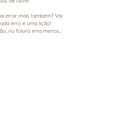
paz de obter.
vai errar mais também? Vai.
da erro é uma lição! 
o, no futuro erra menos...