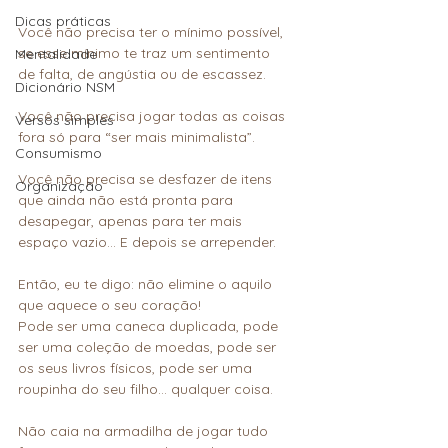
Dicas práticas
Você não precisa ter o mínimo possível, 
se esse mínimo te traz um sentimento 
Mentalidade
de falta, de angústia ou de escassez.
Dicionário NSM
Você não precisa jogar todas as coisas 
Versos simples
fora só para “ser mais minimalista”.
Consumismo
Você não precisa se desfazer de itens 
Organização
que ainda não está pronta para 
desapegar, apenas para ter mais 
espaço vazio… E depois se arrepender.
Então, eu te digo: não elimine o aquilo 
que aquece o seu coração!
Pode ser uma caneca duplicada, pode 
ser uma coleção de moedas, pode ser 
os seus livros físicos, pode ser uma 
roupinha do seu filho… qualquer coisa.
Não caia na armadilha de jogar tudo 