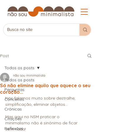
Post
Todos os posts
não sou minimalista
Todos os posts
Só não elimine aquilo que aquece o seu
Perguntas
coração...
Nós falamos muito sobre destralhe, 
Conceitos
simplificação, eliminar objetos…
Crônicas
Mas aqui no NSM praticar o 
Citações
minimalismo não é sinônimo de ficar 
Reflexões
sem nada!