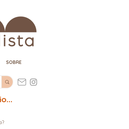
SOBRE
o...
a?