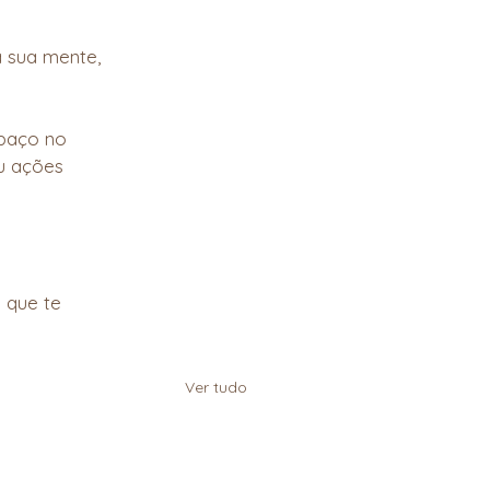
 sua mente, 
paço no 
u ações 
 que te 
Ver tudo