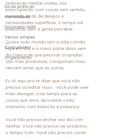
realizando tarefas inúteis, nos 
Dicas práticas
preocupando com coisas sem sentido, 
correndo atrás de desejos e 
Mentalidade
necessidades supérfluas, o tempo vai 
Dicionário NSM
passando sem a gente perceber.
Versos simples
Quase todo mundo tem a vida corrida 
Consumismo
hoje em dia, e a maior parte disso vem 
da crença de que pessoas ocupadas 
Organização
são mais produtivas, conquistam mais, 
vencem antes que as outras.
Eu tô aqui pra te dizer que você não 
precisa acreditar nisso... você pode viver 
mais devagar, criar tempo para as 
coisas que ama, aproveitar cada 
momento com intenção e presença.
Você não precisa encher seu dia com 
tarefas. Você não precisa ser produtivo 
o tempo todo. Você não precisa correr 