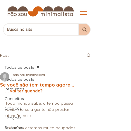
Post
Todos os posts
não sou minimalista
Todos os posts
Se você não tem tempo agora...
Perguntas
... vai ter quando?
Conceitos
Todo mundo sabe: o tempo passa 
Crônicas
rapidinho se a gente não prestar 
atenção nele!
Citações
Reflexões
Enquanto estamos muito ocupados 