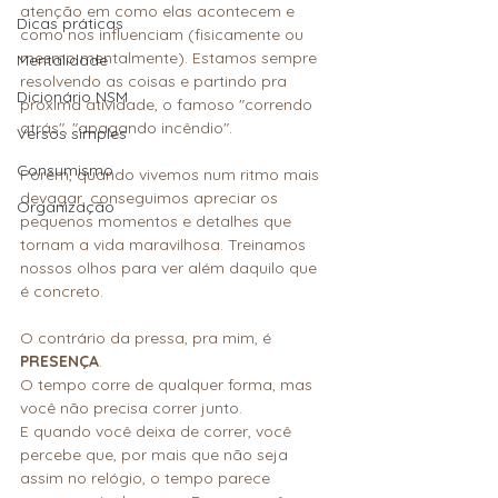
atenção em como elas acontecem e 
Dicas práticas
como nos influenciam (fisicamente ou 
mesmo mentalmente). Estamos sempre 
Mentalidade
resolvendo as coisas e partindo pra 
Dicionário NSM
próxima atividade, o famoso "correndo 
atrás", "apagando incêndio".
Versos simples
Consumismo
Porém, quando vivemos num ritmo mais 
devagar, conseguimos apreciar os 
Organização
pequenos momentos e detalhes que 
tornam a vida maravilhosa. Treinamos 
nossos olhos para ver além daquilo que 
é concreto.
O contrário da pressa, pra mim, é 
PRESENÇA
. 
O tempo corre de qualquer forma, mas 
você não precisa correr junto. 
E quando você deixa de correr, você 
percebe que, por mais que não seja 
assim no relógio, o tempo parece 