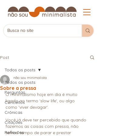
Post
Todos os posts
não sou minimalista
Todos os posts
Sobre a pressa
Perguntas
O minimalismo hoje em dia é muito 
ligado ao termo 'slow life', ou algo 
Conceitos
como 'viver devagar'. 
Crônicas
Você já deve ter percebido que quando 
Citações
fazemos as coisas com pressa, não 
Reflexões
temos tempo de parar e prestar 