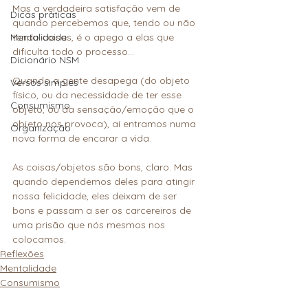
Mas a verdadeira satisfação vem de 
Dicas práticas
quando percebemos que, tendo ou não 
Mentalidade
tendo coisas, é o apego a elas que 
dificulta todo o processo...
Dicionário NSM
Quando a gente desapega (do objeto 
Versos simples
físico, ou da necessidade de ter esse 
Consumismo
objeto, ou da sensação/emoção que o 
objeto nos provoca), aí entramos numa 
Organização
nova forma de encarar a vida.
As coisas/objetos são bons, claro. Mas 
quando dependemos deles para atingir 
nossa felicidade, eles deixam de ser 
bons e passam a ser os carcereiros de 
uma prisão que nós mesmos nos 
colocamos.
Reflexões
Mentalidade
Consumismo