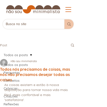
Post
Todos os posts
não sou minimalista
Todos os posts
Todos nós precisamos de coisas, mas
Perguntas
nós não precisamos desejar todas as
coisas
Conceitos
As coisas existem e estão à nossa 
Crônicas
disposição para tornar nossa vida mais 
fácil, mais confortável e mais 
Citações
'satisfatória'.
Reflexões